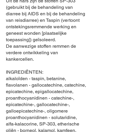
Uit de hars zijn de stoffen SP-303
(gebruikt bij de behandeling van
diarree bij AIDS en bij de behandeling
van reisdiarree) en Taspin (vertoont
ontstekingsremmende werking en
geneest wonden [plaatselijke
toepassing]) geïsoleerd.
De aanwezige stoffen remmen de
verdere ontwikkeling van
kankercellen.
INGREDIËNTEN:
alkaloïden - taspin, betanine,
flavolanen - gallocatechine, catechine,
epicatechine, epigallocatechine,
proanthocyanidinen - catechine-,
epicatechine-, gallocatechine-,
galloepicatechine-, oligomere
proanthocyanidinen - solutaridine,
alfa-kalacorine, SP-303, etherische
oliën - borneol, kalamol, kamfeen,