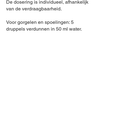
De dosering is individueel, afhankelijk
van de verdraagbaarheid.
Voor gorgelen en spoelingen: 5
druppels verdunnen in 50 ml water.
Voor uitwendig gebruik:
smeer één druppel op de gereinigde
beschadigde plek op de huid (de wond
moet worden gedesinfecteerd voordat
Sangre de Drago wordt aangebracht)
of bereid een bad met 20 druppels
hars.
WAARSCHUWING:
Hoewel klinische tests geen
bijwerkingen hebben aangetoond,
wordt het niet aanbevolen om Sangre
de Drago toe te dienen aan zwangere