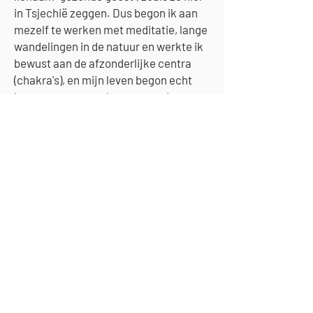
in Tsjechië zeggen. Dus begon ik aan
mezelf te werken met meditatie, lange
wandelingen in de natuur en werkte ik
bewust aan de afzonderlijke centra
(chakra's), en mijn leven begon echt
langzaam maar zeker ten goede te
veranderen. Het werk aan mezelf
leidde er ook toe dat ik mijn dieet
veranderde - ik ben nu vegetariër
(alleen vis en eieren), en aangezien het
lichaam vitaminen, mineralen en
andere stoffen nodig heeft die wel in
vlees maar niet in een plantaardig
dieet voorkomen, ben ik op zoek
gegaan naar manieren om het lichaam
daarvan te voorzien. Tegelijkertijd had
ik voortdurend te kampen met mijn
gezondheidstoestand, veelvuldige