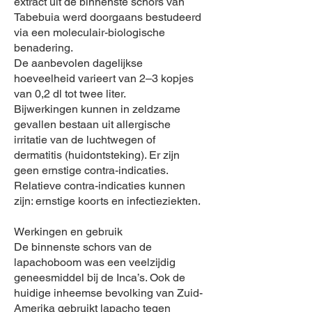
extract uit de binnenste schors van
Tabebuia werd doorgaans bestudeerd
via een moleculair-biologische
benadering.
De aanbevolen dagelijkse
hoeveelheid varieert van 2–3 kopjes
van 0,2 dl tot twee liter.
Bijwerkingen kunnen in zeldzame
gevallen bestaan uit allergische
irritatie van de luchtwegen of
dermatitis (huidontsteking). Er zijn
geen ernstige contra-indicaties.
Relatieve contra-indicaties kunnen
zijn: ernstige koorts en infectieziekten.
Werkingen en gebruik
De binnenste schors van de
lapachoboom was een veelzijdig
geneesmiddel bij de Inca’s. Ook de
huidige inheemse bevolking van Zuid-
Amerika gebruikt lapacho tegen