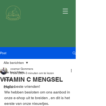
Post
Alle berichten
cosmar Gommers
Alle berichten
5 dec 2024
3 minuten om te lezen
VITAMIN C MENGSEL
Dutch
Hallo beste vrienden!
English
We hebben besloten om ons aanbod in 
onze e-shop uit te breiden , en dit is het 
eerste van onze nieuwtjes.